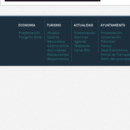
ECONOMIA
TURISMO
ACTUALIDAD
AYUNTAMIENTO
Presentación
Museos
Presentación
Presentación
Poligono Riols
Castillo
Noticias
Corporación
Naturaleza
Agenda
Trámites
Gastronomía
Telebando
Plenos
Actividades
Canal RSS
Sede Electrónica
Restaurantes
Portal de Transpa
Alojamientos
Perfil del contrat