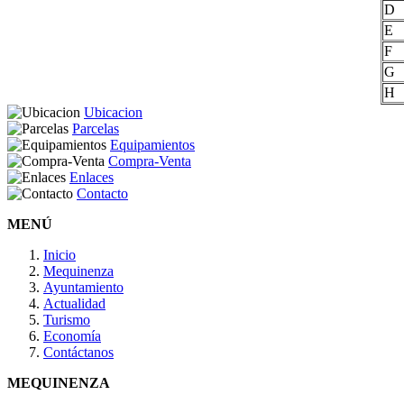
D
E
F
G
H
Ubicacion
Parcelas
Equipamientos
Compra-Venta
Enlaces
Contacto
MENÚ
Inicio
Mequinenza
Ayuntamiento
Actualidad
Turismo
Economía
Contáctanos
MEQUINENZA