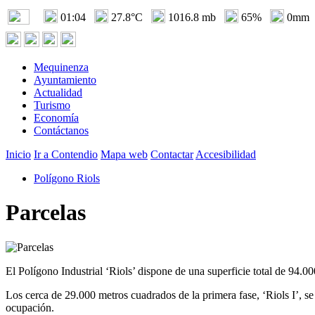
01:04
27.8°C
1016.8 mb
65%
0mm
Mequinenza
Ayuntamiento
Actualidad
Turismo
Economía
Contáctanos
Inicio
Ir a Contendio
Mapa web
Contactar
Accesibilidad
Polígono Riols
Parcelas
El Polígono Industrial ‘Riols’ dispone de una superficie total de 94.00
Los cerca de 29.000 metros cuadrados de la primera fase, ‘Riols I’, s
ocupación.