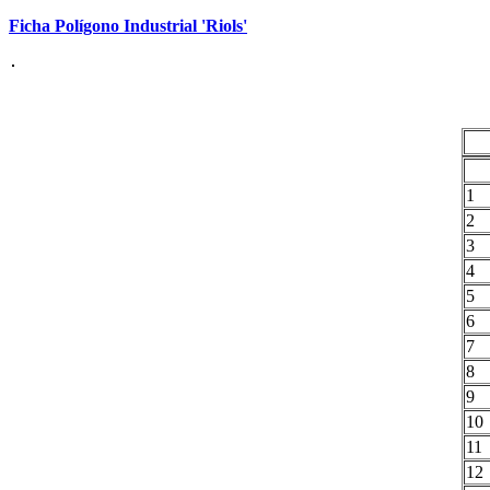
Ficha Polígono Industrial 'Riols'
1
2
3
4
5
6
7
8
9
10
11
12