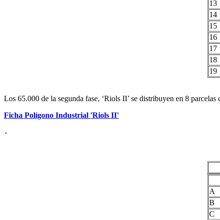
13
14
15
16
17
18
19
Los 65.000 de la segunda fase, ‘Riols II’ se distribuyen en 8 parcelas
Ficha Polígono Industrial 'Riols II'
A
B
C