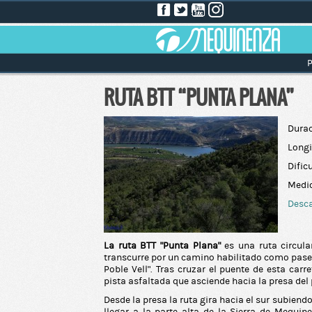
P
RUTA BTT “PUNTA PLANA”
Durac
Longi
Dific
Medio
Desca
La ruta BTT “Punta Plana”
es una ruta circula
transcurre por un camino habilitado como paseo f
Poble Vell”. Tras cruzar el puente de esta car
pista asfaltada que asciende hacia la presa de
Desde la presa la ruta gira hacia el sur subien