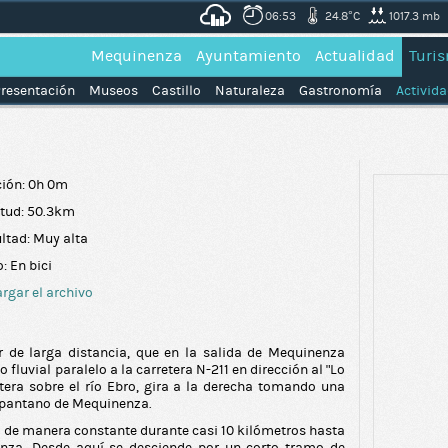
06:53
24.8°C
1017.3 mb
Mequinenza
Ayuntamiento
Actualidad
Turi
resentación
Museos
Castillo
Naturaleza
Gastronomía
Activid
ión: 0h 0m
tud: 50.3km
ultad: Muy alta
: En bici
rgar el archivo
r de larga distancia, que en la salida de Mequinenza
luvial paralelo a la carretera N-211 en dirección al “Lo
retera sobre el río Ebro, gira a la derecha tomando una
l pantano de Mequinenza.
do de manera constante durante casi 10 kilómetros hasta