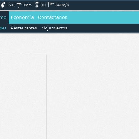
65%
0mm
0.0
6.4km/h
smo
Economía
Contáctanos
ades
Restaurantes
Alojamientos