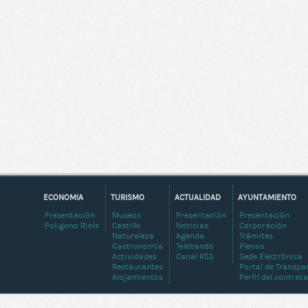
ECONOMIA
TURISMO
ACTUALIDAD
AYUNTAMIENTO
Presentación
Museos
Presentación
Presentación
Poligono Riols
Castillo
Noticias
Corporación
Naturaleza
Agenda
Trámites
Gastronomía
Telebando
Plenos
Actividades
Canal RSS
Sede Electrónica
Restaurantes
Portal de Transpa
Alojamientos
Perfil del contrat