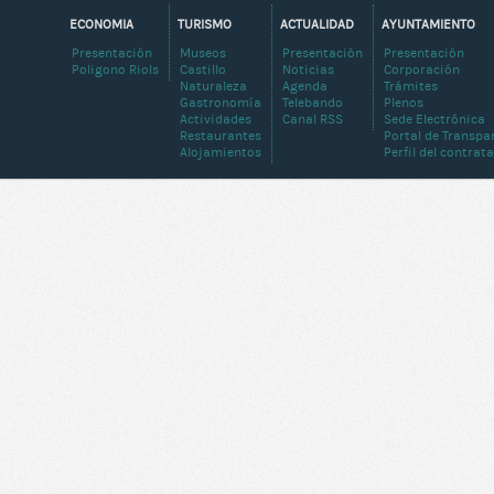
ECONOMIA
TURISMO
ACTUALIDAD
AYUNTAMIENTO
Presentación
Museos
Presentación
Presentación
Poligono Riols
Castillo
Noticias
Corporación
Naturaleza
Agenda
Trámites
Gastronomía
Telebando
Plenos
Actividades
Canal RSS
Sede Electrónica
Restaurantes
Portal de Transpa
Alojamientos
Perfil del contrat