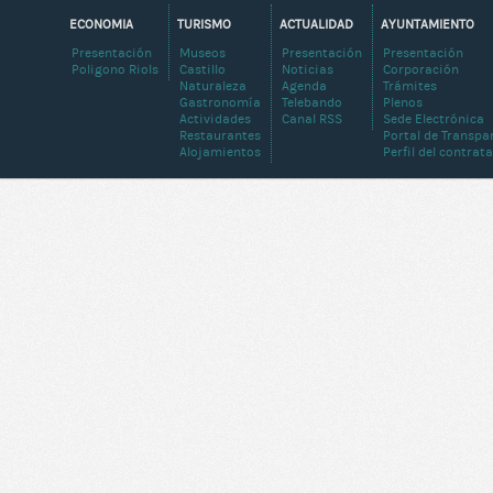
ECONOMIA
TURISMO
ACTUALIDAD
AYUNTAMIENTO
Presentación
Museos
Presentación
Presentación
Poligono Riols
Castillo
Noticias
Corporación
Naturaleza
Agenda
Trámites
Gastronomía
Telebando
Plenos
Actividades
Canal RSS
Sede Electrónica
Restaurantes
Portal de Transpa
Alojamientos
Perfil del contrat