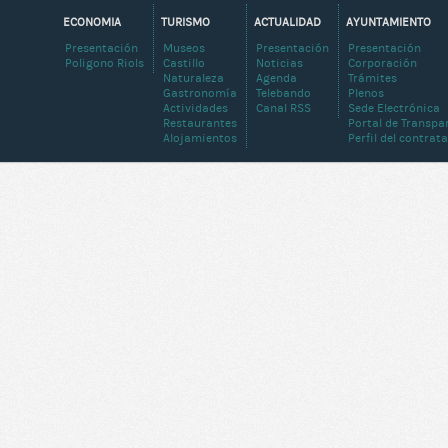
ECONOMIA
TURISMO
ACTUALIDAD
AYUNTAMIENTO
Presentación
Museos
Presentación
Presentación
Poligono Riols
Castillo
Noticias
Corporación
Naturaleza
Agenda
Trámites
Gastronomía
Telebando
Plenos
Actividades
Canal RSS
Sede Electrónica
Restaurantes
Portal de Transpa
Alojamientos
Perfil del contrat