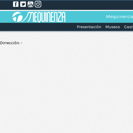
Mequinenza
Presentación
Museos
Cast
Dirrección: -