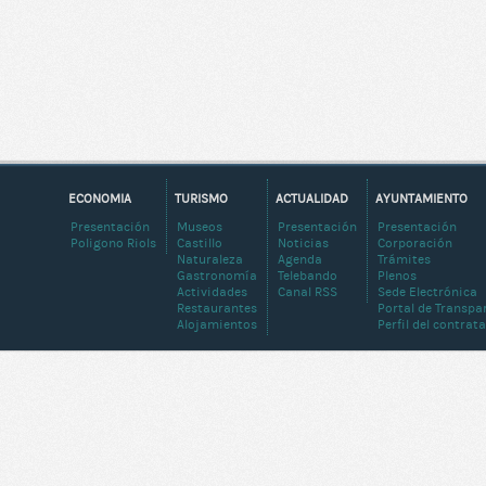
ECONOMIA
TURISMO
ACTUALIDAD
AYUNTAMIENTO
Presentación
Museos
Presentación
Presentación
Poligono Riols
Castillo
Noticias
Corporación
Naturaleza
Agenda
Trámites
Gastronomía
Telebando
Plenos
Actividades
Canal RSS
Sede Electrónica
Restaurantes
Portal de Transpa
Alojamientos
Perfil del contrat