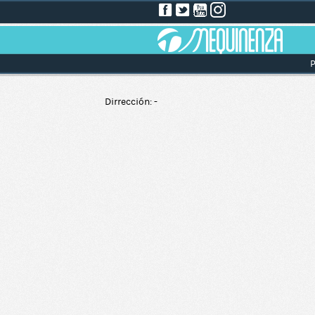
P
Dirrección: -