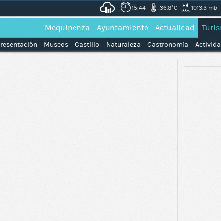
15:44
36.8°C
1013.3 mb
Mequinenza
Ayuntamiento
Actualidad
Turi
resentación
Museos
Castillo
Naturaleza
Gastronomía
Activid