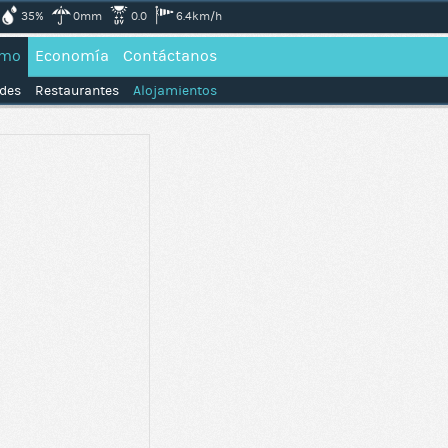
35%
0mm
0.0
6.4km/h
smo
Economía
Contáctanos
ades
Restaurantes
Alojamientos