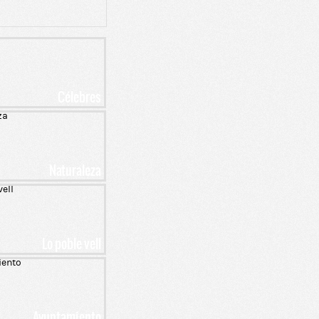
Célebres
Naturaleza
Lo poble vell
Ayuntamiento