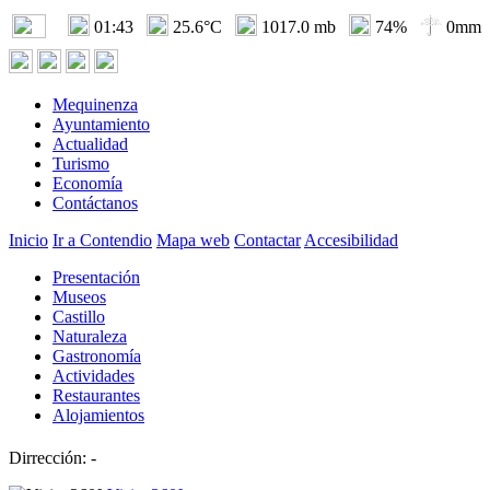
01:43
25.6°C
1017.0 mb
74%
0mm
Mequinenza
Ayuntamiento
Actualidad
Turismo
Economía
Contáctanos
Inicio
Ir a Contendio
Mapa web
Contactar
Accesibilidad
Presentación
Museos
Castillo
Naturaleza
Gastronomía
Actividades
Restaurantes
Alojamientos
Dirrección: -