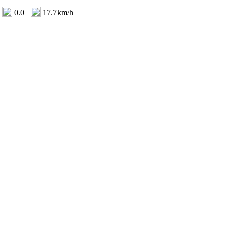
0.0
17.7km/h