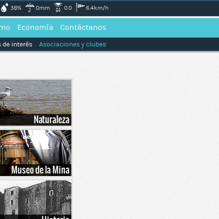
38%
0mm
0.0
6.4km/h
smo
Economía
Contáctanos
 de interés
Asociaciones y clubes
Naturaleza
Museo de la Mina