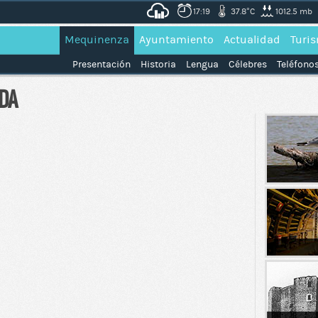
17:19
37.8°C
1012.5 mb
Mequinenza
Ayuntamiento
Actualidad
Turi
Presentación
Historia
Lengua
Célebres
Teléfonos
DA