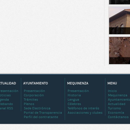
CTUALIDAD
AYUNTAMIENTO
MEQUINENZA
MENÚ
resentación
Presentación
Presentación
Inicio
oticias
Corporación
Historia
Mequinenza
genda
Trámites
Lengua
Ayuntamient
elebando
Plenos
Célebres
Actualidad
anal RSS
Sede Electrónica
Teléfonos de interés
Turismo
Portal de Transparencia
Asociaciones y clubes
Economía
Perfil del contratante
Contáctanos