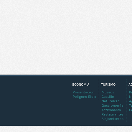
ECONOMIA
TURISMO
A
Presentación
Museos
P
Poligono Riols
Castillo
N
Naturaleza
A
Gastronomía
T
Actividades
C
Restaurantes
Alojamientos