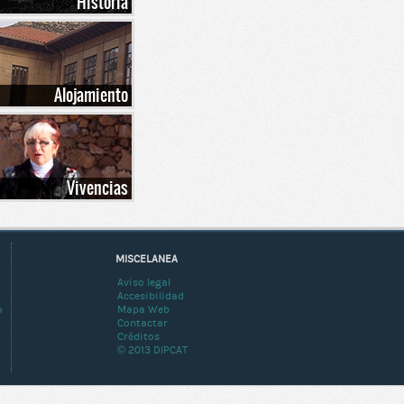
Historia
Alojamiento
Vivencias
MISCELANEA
Aviso legal
Accesibilidad
o
Mapa Web
Contactar
Créditos
© 2013 DIPCAT