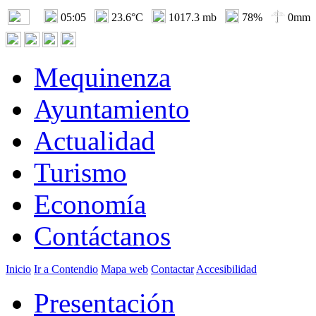
05:05
23.6°C
1017.3 mb
78%
0mm
Mequinenza
Ayuntamiento
Actualidad
Turismo
Economía
Contáctanos
Inicio
Ir a Contendio
Mapa web
Contactar
Accesibilidad
Presentación