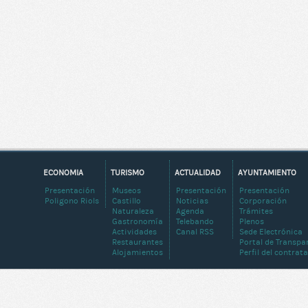
ECONOMIA
TURISMO
ACTUALIDAD
AYUNTAMIENTO
Presentación
Museos
Presentación
Presentación
Poligono Riols
Castillo
Noticias
Corporación
Naturaleza
Agenda
Trámites
Gastronomía
Telebando
Plenos
Actividades
Canal RSS
Sede Electrónica
Restaurantes
Portal de Transpa
Alojamientos
Perfil del contrat