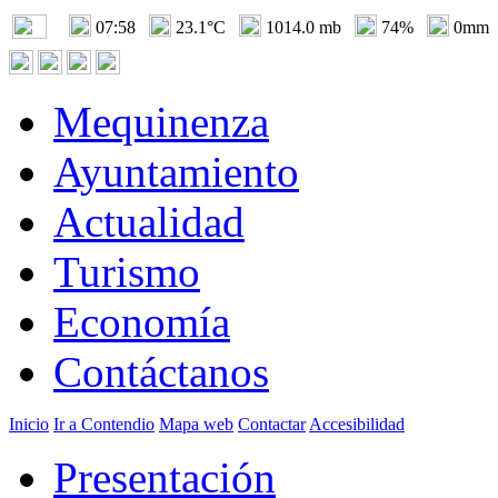
07:58
23.1°C
1014.0 mb
74%
0mm
Mequinenza
Ayuntamiento
Actualidad
Turismo
Economía
Contáctanos
Inicio
Ir a Contendio
Mapa web
Contactar
Accesibilidad
Presentación