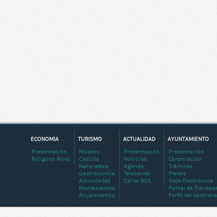
ECONOMIA
TURISMO
ACTUALIDAD
AYUNTAMIENTO
Presentación
Museos
Presentación
Presentación
Poligono Riols
Castillo
Noticias
Corporación
Naturaleza
Agenda
Trámites
Gastronomía
Telebando
Plenos
Actividades
Canal RSS
Sede Electrónica
Restaurantes
Portal de Transpa
Alojamientos
Perfil del contrat