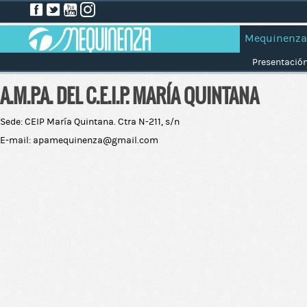
Mequinenza
Presentació
A.M.P.A. DEL C.E.I.P. MARÍA QUINTANA
Sede: CEIP María Quintana. Ctra N-211, s/n
E-mail: apamequinenza@gmail.com