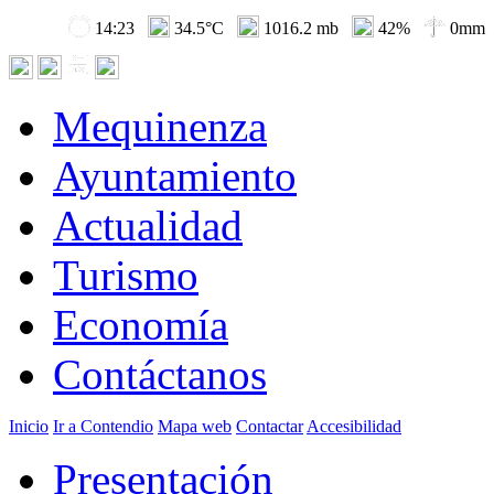
14:23
34.5°C
1016.2 mb
42%
0mm
Mequinenza
Ayuntamiento
Actualidad
Turismo
Economía
Contáctanos
Inicio
Ir a Contendio
Mapa web
Contactar
Accesibilidad
Presentación