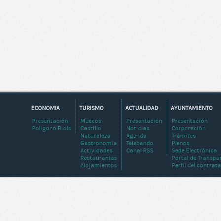
ECONOMIA
TURISMO
ACTUALIDAD
AYUNTAMIENTO
Presentación
Museos
Presentación
Presentación
Poligono Riols
Castillo
Noticias
Corporación
Naturaleza
Agenda
Trámites
Gastronomía
Telebando
Plenos
Actividades
Canal RSS
Sede Electrónica
Restaurantes
Portal de Transpa
Alojamientos
Perfil del contrat