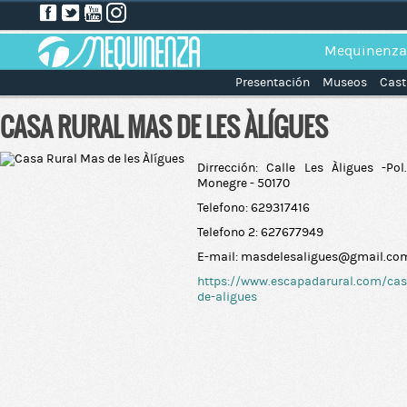
Mequinenza
Presentación
Museos
Cast
CASA RURAL MAS DE LES ÀLÍGUES
Dirrección: Calle Les Àligues -Po
Monegre - 50170
Telefono: 629317416
Telefono 2: 627677949
E-mail: masdelesaligues@gmail.co
https://www.escapadarural.com/cas
de-aligues