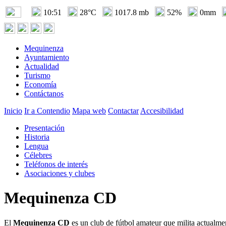
10:51
28°C
1017.8 mb
52%
0mm
Mequinenza
Ayuntamiento
Actualidad
Turismo
Economía
Contáctanos
Inicio
Ir a Contendio
Mapa web
Contactar
Accesibilidad
Presentación
Historia
Lengua
Célebres
Teléfonos de interés
Asociaciones y clubes
Mequinenza CD
El
Mequinenza CD
es un club de fútbol amateur que milita actualm