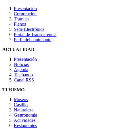
Presentación
Corporación
Trámites
Plenos
Sede Electrónica
Portal de Transparencia
Perfil del contratante
ACTUALIDAD
Presentación
Noticias
Agenda
Telebando
Canal RSS
TURISMO
Museos
Castillo
Naturaleza
Gastronomía
Actividades
Restaurantes